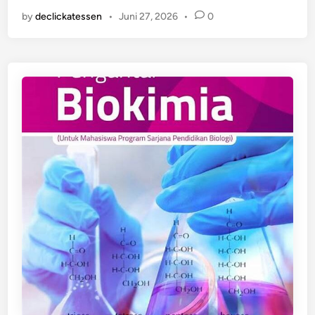
o
n
by
declickatessen
•
Juni 27, 2026
•
0
m
u
n
i
t
a
s
I
l
m
u
w
a
n
I
n
d
o