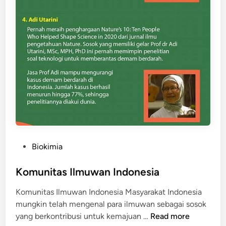
P
Biokimia
o
s
Komunitas Ilmuwan Indonesia
t
Komunitas Ilmuwan Indonesia Masyarakat Indonesia
e
mungkin telah mengenal para ilmuwan sebagai sosok
d
K
yang berkontribusi untuk kemajuan …
Read more
i