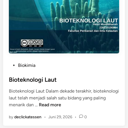
a
r
u
k
a
n
B
i
o
k
P
Biokimia
i
o
m
s
Bioteknologi Laut
i
t
Bioteknologi Laut Dalam dekade terakhir, bioteknologi
a
e
laut telah menjadi salah satu bidang yang paling
d
B
menarik dan …
Read more
i
i
n
by
declickatessen
•
Juni 29, 2026
•
0
o
t