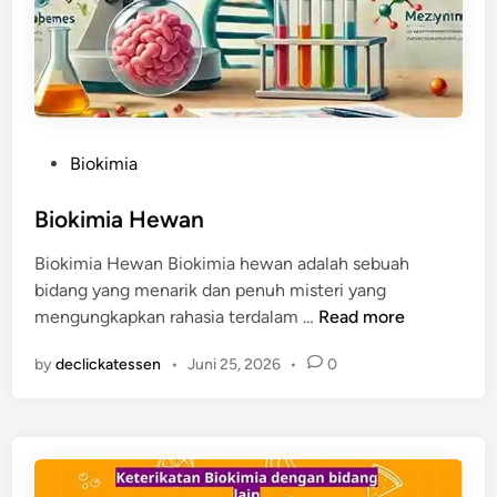
P
Biokimia
o
s
Biokimia Hewan
t
Biokimia Hewan Biokimia hewan adalah sebuah
e
bidang yang menarik dan penuh misteri yang
d
B
mengungkapkan rahasia terdalam …
Read more
i
i
n
by
declickatessen
•
Juni 25, 2026
•
0
o
k
i
m
i