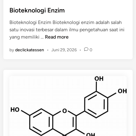
o
s
Bioteknologi Enzim
t
Bioteknologi Enzim Bioteknologi enzim adalah salah
e
satu inovasi terbesar dalam ilmu pengetahuan saat ini
d
B
yang memiliki …
Read more
i
i
n
by
declickatessen
•
Juni 29, 2026
•
0
o
t
e
k
n
o
l
o
g
i
E
n