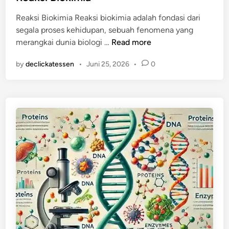
t
Reaksi Biokimia Reaksi biokimia adalah fondasi dari
e
segala proses kehidupan, sebuah fenomena yang
d
R
merangkai dunia biologi …
Read more
i
e
n
by
declickatessen
•
Juni 25, 2026
•
0
a
k
s
i
B
i
o
k
i
m
i
a