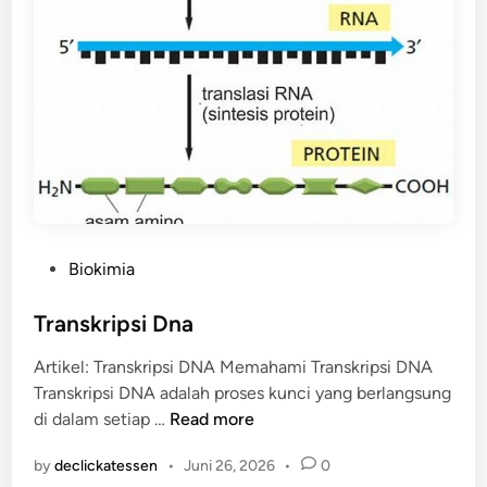
o
k
i
m
i
a
P
Biokimia
o
s
Transkripsi Dna
t
Artikel: Transkripsi DNA Memahami Transkripsi DNA
e
Transkripsi DNA adalah proses kunci yang berlangsung
d
T
di dalam setiap …
Read more
i
r
n
by
declickatessen
•
Juni 26, 2026
•
0
a