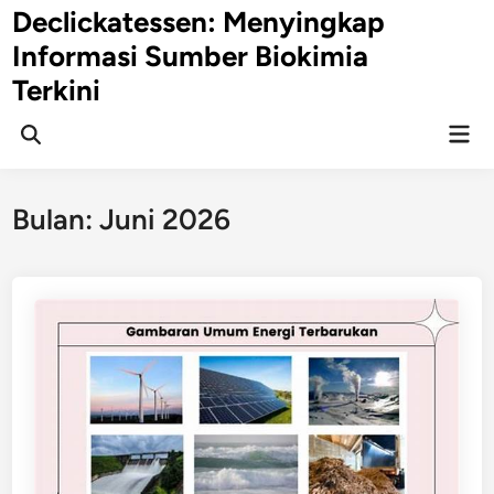
Skip
Declickatessen: Menyingkap
to
Informasi Sumber Biokimia
content
Terkini
Mai
Open
Men
Search
Bulan:
Juni 2026