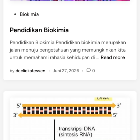
n
e
P
Biokimia
s
o
i
s
Pendidikan Biokimia
a
t
Pendidikan Biokimia Pendidikan biokimia merupakan
e
jalan menuju pengetahuan yang memungkinkan kita
d
P
untuk memahami rahasia kehidupan di …
Read more
i
e
n
by
declickatessen
•
Juni 27, 2026
•
0
n
d
i
d
i
k
a
n
B
i