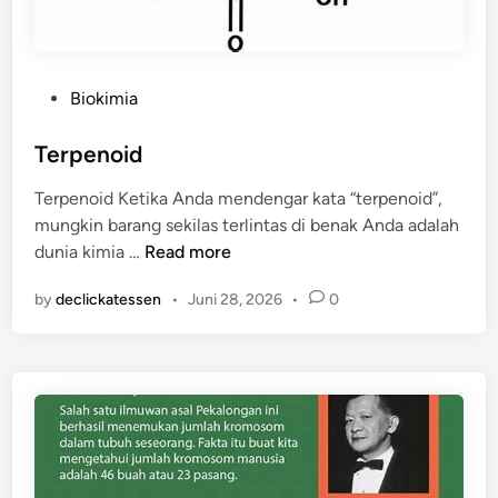
z
i
m
P
Biokimia
o
s
Terpenoid
t
Terpenoid Ketika Anda mendengar kata “terpenoid”,
e
mungkin barang sekilas terlintas di benak Anda adalah
d
T
dunia kimia …
Read more
i
e
n
by
declickatessen
•
Juni 28, 2026
•
0
r
p
e
n
o
i
d