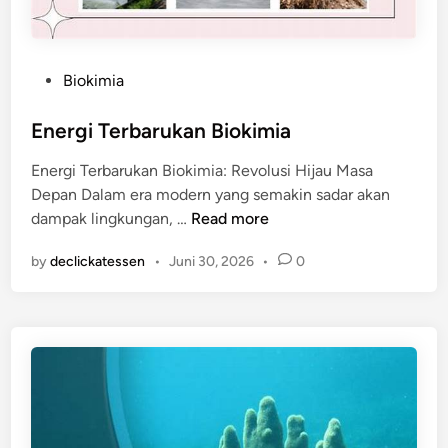
P
Biokimia
o
s
Energi Terbarukan Biokimia
t
Energi Terbarukan Biokimia: Revolusi Hijau Masa
e
Depan Dalam era modern yang semakin sadar akan
d
E
dampak lingkungan, …
Read more
i
n
n
by
declickatessen
•
Juni 30, 2026
•
0
e
r
g
i
T
e
r
b