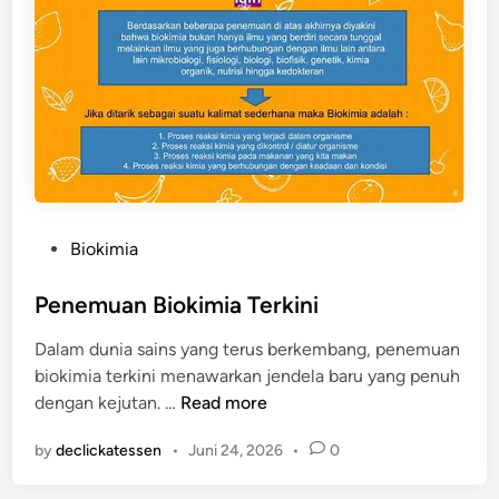
a
H
e
w
a
n
P
Biokimia
o
s
Penemuan Biokimia Terkini
t
Dalam dunia sains yang terus berkembang, penemuan
e
biokimia terkini menawarkan jendela baru yang penuh
d
P
dengan kejutan. …
Read more
i
e
n
by
declickatessen
•
Juni 24, 2026
•
0
n
e