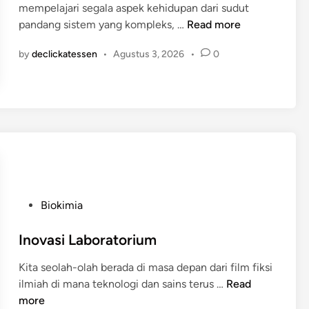
u
mempelajari segala aspek kehidupan dari sudut
d
P
e
pandang sistem yang kompleks, …
Read more
i
e
l
n
by
declickatessen
•
Agustus 3, 2026
•
0
n
T
e
e
l
r
i
b
t
a
i
r
a
u
n
S
P
Biokimia
i
o
s
s
Inovasi Laboratorium
t
t
e
Kita seolah-olah berada di masa depan dari film fiksi
e
m
I
ilmiah di mana teknologi dan sains terus …
Read
d
B
n
more
i
i