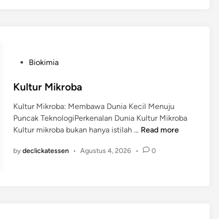
o
g
i
C
r
i
P
Biokimia
s
o
p
s
Kultur Mikroba
r
t
Kultur Mikroba: Membawa Dunia Kecil Menuju
-
e
Puncak TeknologiPerkenalan Dunia Kultur Mikroba
c
d
K
Kultur mikroba bukan hanya istilah …
Read more
a
i
u
s
n
by
declickatessen
•
Agustus 4, 2026
•
0
l
9
t
u
r
M
i