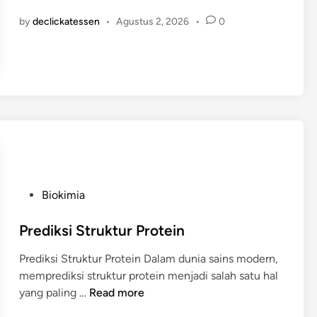
o
n
o
by
declickatessen
•
Agustus 2, 2026
•
0
v
l
a
o
s
g
i
i
L
s
a
b
o
r
a
P
t
Biokimia
o
o
s
Prediksi Struktur Protein
r
t
i
Prediksi Struktur Protein Dalam dunia sains modern,
e
u
memprediksi struktur protein menjadi salah satu hal
d
m
P
yang paling …
Read more
i
r
n