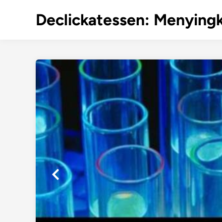
Skip
Declickatessen: Menyingk
to
content