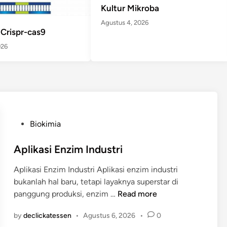
Kultur Mikroba
Agustus 4, 2026
 Crispr-cas9
026
P
Biokimia
o
s
Aplikasi Enzim Industri
t
Aplikasi Enzim Industri Aplikasi enzim industri
e
bukanlah hal baru, tetapi layaknya superstar di
d
A
panggung produksi, enzim …
Read more
i
p
n
by
declickatessen
•
Agustus 6, 2026
•
0
l