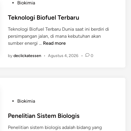
k
P
Biokimia
r
o
o
s
Teknologi Biofuel Terbaru
b
t
Teknologi Biofuel Terbaru Dunia saat ini berdiri di
a
e
persimpangan jalan, di mana kebutuhan akan
d
T
sumber energi …
Read more
i
e
n
by
declickatessen
•
Agustus 4, 2026
•
0
k
n
o
l
o
g
i
P
Biokimia
B
o
i
s
Penelitian Sistem Biologis
o
t
f
Penelitian sistem biologis adalah bidang yang
e