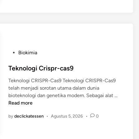
i
k
a
s
i
E
n
P
Biokimia
z
o
i
s
Teknologi Crispr-cas9
m
t
I
Teknologi CRISPR-Cas9 Teknologi CRISPR-Cas9
e
n
telah menjadi sorotan utama dalam dunia
d
d
T
bioteknologi dan genetika modern. Sebagai alat …
i
u
e
Read more
n
s
k
t
by
declickatessen
•
Agustus 5, 2026
•
0
n
r
o
i
l