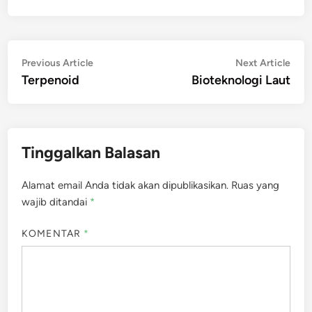
Navigasi
Previous
Nex
Previous Article
Next Article
article:
artic
Terpenoid
Bioteknologi Laut
pos
Tinggalkan Balasan
Alamat email Anda tidak akan dipublikasikan.
Ruas yang
wajib ditandai
*
KOMENTAR
*