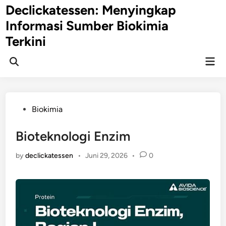
Skip
Declickatessen: Menyingkap
to
Informasi Sumber Biokimia
content
Terkini
Mai
Open
Men
Search
Posted
Biokimia
in
Bioteknologi Enzim
by
declickatessen
•
Juni 29, 2026
•
0