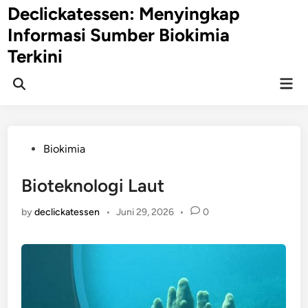
Skip
Declickatessen: Menyingkap
to
Informasi Sumber Biokimia
content
Terkini
Mai
Open
Men
Search
Posted
Biokimia
in
Bioteknologi Laut
by
declickatessen
•
Juni 29, 2026
•
0