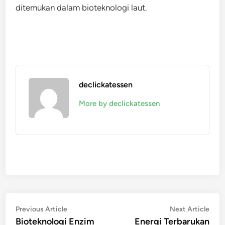
ditemukan dalam bioteknologi laut.
declickatessen
More by declickatessen
Navigasi
Previous
Nex
Previous Article
Next Article
article:
artic
Bioteknologi Enzim
Energi Terbarukan