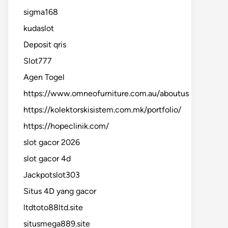
sigma168
kudaslot
Deposit qris
Slot777
Agen Togel
https://www.omneofurniture.com.au/aboutus
https://kolektorskisistem.com.mk/portfolio/
https://hopeclinik.com/
slot gacor 2026
slot gacor 4d
Jackpotslot303
Situs 4D yang gacor
ltdtoto88ltd.site
situsmega889.site