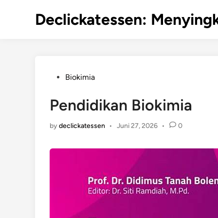
Skip
Declickatessen: Menyingk
to
content
Posted
Biokimia
in
Pendidikan Biokimia
by
declickatessen
•
Juni 27, 2026
•
0