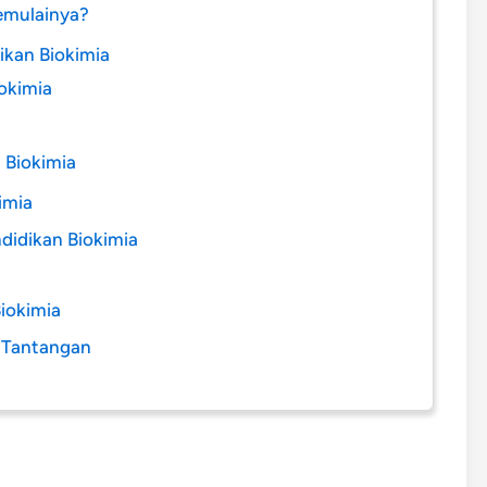
emulainya?
ikan Biokimia
iokimia
 Biokimia
imia
didikan Biokimia
iokimia
n Tantangan