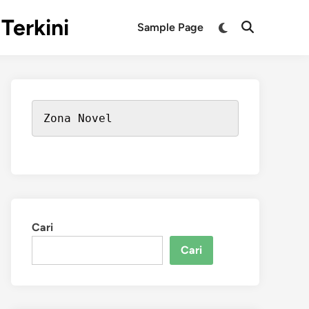
Terkini
Switch
Sample Page
Open
to
Search
dark
mode
Zona Novel
Cari
Cari