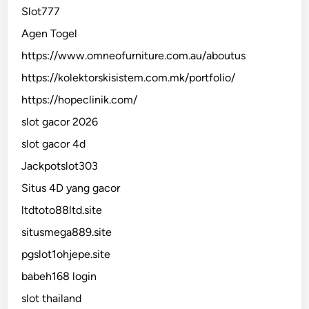
Slot777
Agen Togel
https://www.omneofurniture.com.au/aboutus
https://kolektorskisistem.com.mk/portfolio/
https://hopeclinik.com/
slot gacor 2026
slot gacor 4d
Jackpotslot303
Situs 4D yang gacor
ltdtoto88ltd.site
situsmega889.site
pgslot1ohjepe.site
babeh168 login
slot thailand