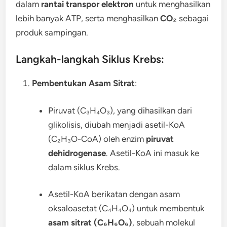
dalam
rantai transpor elektron
untuk menghasilkan
lebih banyak ATP, serta menghasilkan
CO₂
sebagai
produk sampingan.
Langkah-langkah Siklus Krebs:
Pembentukan Asam Sitrat
:
Piruvat (C₃H₄O₃), yang dihasilkan dari
glikolisis, diubah menjadi asetil-KoA
(C₂H₃O-CoA) oleh enzim
piruvat
dehidrogenase
. Asetil-KoA ini masuk ke
dalam siklus Krebs.
Asetil-KoA berikatan dengan asam
oksaloasetat (C₄H₄O₄) untuk membentuk
asam sitrat (C₆H₆O₆)
, sebuah molekul