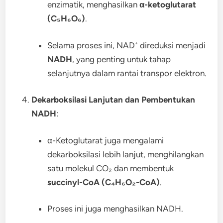
enzimatik, menghasilkan
α-ketoglutarat
(C₅H₆O₆)
.
Selama proses ini, NAD⁺ direduksi menjadi
NADH
, yang penting untuk tahap
selanjutnya dalam rantai transpor elektron.
Dekarboksilasi Lanjutan dan Pembentukan
NADH
:
α-Ketoglutarat juga mengalami
dekarboksilasi lebih lanjut, menghilangkan
satu molekul CO₂ dan membentuk
succinyl-CoA (C₄H₆O₂-CoA)
.
Proses ini juga menghasilkan NADH.