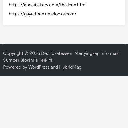
https://annaibakery.com/thailand.html
https://gayathree.nearlooks.com/
Copyright © 2026
Declickatessen: Menyingkap Informasi
Sumber Biokimia Terkini
.
Powered by
WordPress
and
HybridMag
.