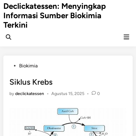
Skip
Declickatessen: Menyingkap
to
Informasi Sumber Biokimia
content
Terkini
Mai
Open
Men
Search
Posted
Biokimia
in
Siklus Krebs
by
declickatessen
•
Agustus 15, 2025
•
0