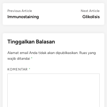
Navigasi
Previous
Nex
Previous Article
Next Article
article:
artic
Immunostaining
Glikolisis
pos
Tinggalkan Balasan
Alamat email Anda tidak akan dipublikasikan.
Ruas yang
wajib ditandai
*
KOMENTAR
*