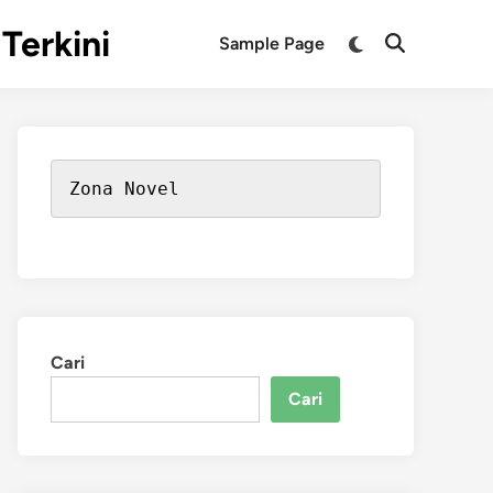
Terkini
Switch
Sample Page
Open
to
Search
dark
mode
Zona Novel
Cari
Cari