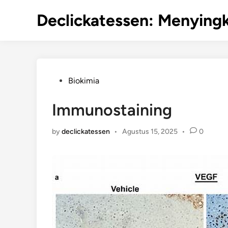
Skip
Declickatessen: Menyingk
to
content
Posted
Biokimia
in
Immunostaining
by
declickatessen
•
Agustus 15, 2025
•
0