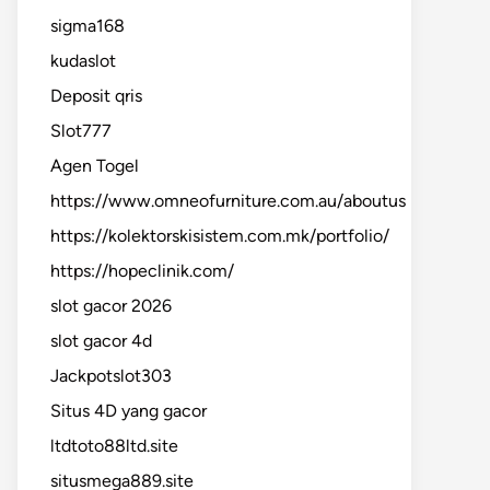
sigma168
kudaslot
Deposit qris
Slot777
Agen Togel
https://www.omneofurniture.com.au/aboutus
https://kolektorskisistem.com.mk/portfolio/
https://hopeclinik.com/
slot gacor 2026
slot gacor 4d
Jackpotslot303
Situs 4D yang gacor
ltdtoto88ltd.site
situsmega889.site