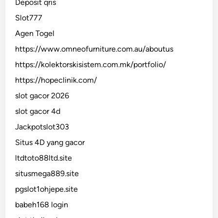
Deposit qris
Slot777
Agen Togel
https://www.omneofurniture.com.au/aboutus
https://kolektorskisistem.com.mk/portfolio/
https://hopeclinik.com/
slot gacor 2026
slot gacor 4d
Jackpotslot303
Situs 4D yang gacor
ltdtoto88ltd.site
situsmega889.site
pgslot1ohjepe.site
babeh168 login