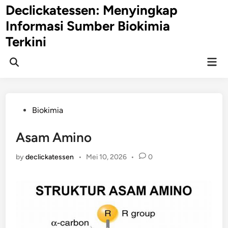
Skip
Declickatessen: Menyingkap
to
Informasi Sumber Biokimia
content
Terkini
Mai
Open
Men
Search
Posted
Biokimia
in
Asam Amino
by
declickatessen
•
Mei 10, 2026
•
0