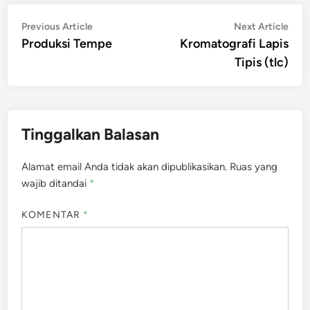
Navigasi
Previous
Nex
Previous Article
Next Article
article:
artic
Produksi Tempe
Kromatografi Lapis
pos
Tipis (tlc)
Tinggalkan Balasan
Alamat email Anda tidak akan dipublikasikan.
Ruas yang
wajib ditandai
*
KOMENTAR
*