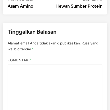
Navigasi
Previous Article
Next Article
article:
artic
Asam Amino
Hewan Sumber Protein
pos
Tinggalkan Balasan
Alamat email Anda tidak akan dipublikasikan.
Ruas yang
wajib ditandai
*
KOMENTAR
*