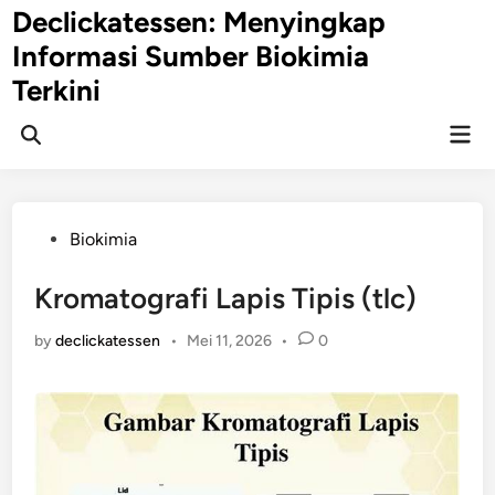
Skip
Declickatessen: Menyingkap
to
Informasi Sumber Biokimia
content
Terkini
Mai
Open
Men
Search
Posted
Biokimia
in
Kromatografi Lapis Tipis (tlc)
by
declickatessen
•
Mei 11, 2026
•
0