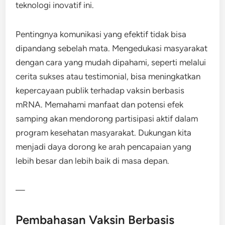
teknologi inovatif ini.
Pentingnya komunikasi yang efektif tidak bisa
dipandang sebelah mata. Mengedukasi masyarakat
dengan cara yang mudah dipahami, seperti melalui
cerita sukses atau testimonial, bisa meningkatkan
kepercayaan publik terhadap vaksin berbasis
mRNA. Memahami manfaat dan potensi efek
samping akan mendorong partisipasi aktif dalam
program kesehatan masyarakat. Dukungan kita
menjadi daya dorong ke arah pencapaian yang
lebih besar dan lebih baik di masa depan.
—
Pembahasan Vaksin Berbasis