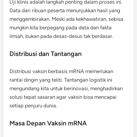
Uji klinis adalah langkah penting dalam proses ini.
Data dari ribuan peserta menunjukkan hasil yang
menggembirakan. Meski ada kekhawatiran, sebisa
mungkin kita berpegang pada data dan fakta
ilmiah, bukan pada desas-desus tak berdasar.
Distribusi dan Tantangan
Distribusi vaksin berbasis mRNA memerlukan
rantai dingin yang teliti. Tantangan logistik ini
mengundang kita untuk berinovasi, menghadirkan
solusi tepat sasaran agar vaksin bisa mencapai
setiap penjuru dunia.
Masa Depan Vaksin mRNA