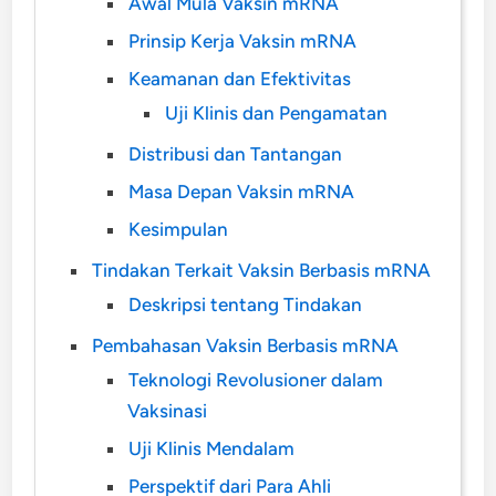
Awal Mula Vaksin mRNA
Prinsip Kerja Vaksin mRNA
Keamanan dan Efektivitas
Uji Klinis dan Pengamatan
Distribusi dan Tantangan
Masa Depan Vaksin mRNA
Kesimpulan
Tindakan Terkait Vaksin Berbasis mRNA
Deskripsi tentang Tindakan
Pembahasan Vaksin Berbasis mRNA
Teknologi Revolusioner dalam
Vaksinasi
Uji Klinis Mendalam
Perspektif dari Para Ahli