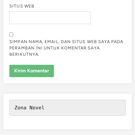
SITUS WEB
SIMPAN NAMA, EMAIL, DAN SITUS WEB SAYA PADA
PERAMBAN INI UNTUK KOMENTAR SAYA
BERIKUTNYA.
Zona Novel