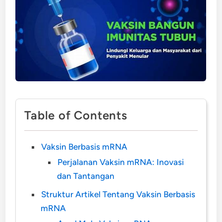
Table of Contents
Vaksin Berbasis mRNA
Perjalanan Vaksin mRNA: Inovasi
dan Tantangan
Struktur Artikel Tentang Vaksin Berbasis
mRNA