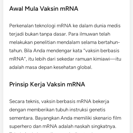
Awal Mula Vaksin mRNA
Perkenalan teknologi mRNA ke dalam dunia medis
terjadi bukan tanpa dasar. Para ilmuwan telah
melakukan penelitian mendalam selama bertahun-
tahun. Bila Anda mendengar kata “vaksin berbasis
mRNA”, itu lebih dari sekedar ramuan kimiawi—itu
adalah masa depan kesehatan global.
Prinsip Kerja Vaksin mRNA
Secara teknis, vaksin berbasis mRNA bekerja
dengan memberikan tubuh instruksi genetis
sementara. Bayangkan Anda memiliki skenario film
superhero dan mRNA adalah naskah singkatnya.