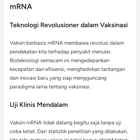
mRNA
Teknologi Revolusioner dalam Vaksinasi
Vaksin berbasis mRNA membawa revolusi dalam
pendekatan kita terhadap penyakit menular.
Bioteknologi semacam ini mengedepankan
kecepatan dan efisiensi, menghadirkan tantangan
dan inovasi baru yang siap mengguncang
paradigma lama tentang vaksinasi.
Uji Klinis Mendalam
Vaksin mRNA tidak datang begitu saja tanpa uji
coba ketat. Dari statistik penelitian yang dilakukan,