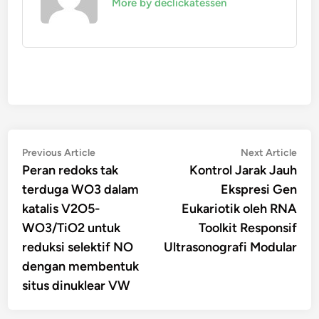
More by declickatessen
Navigasi
Previous
Nex
Previous Article
Next Article
article:
artic
Peran redoks tak
Kontrol Jarak Jauh
pos
terduga WO3 dalam
Ekspresi Gen
katalis V2O5-
Eukariotik oleh RNA
WO3/TiO2 untuk
Toolkit Responsif
reduksi selektif NO
Ultrasonografi Modular
dengan membentuk
situs dinuklear VW