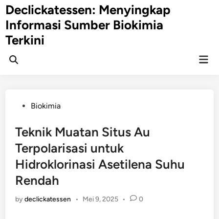
Skip
Declickatessen: Menyingkap
to
Informasi Sumber Biokimia
content
Terkini
Mai
Open
Men
Search
Posted
Biokimia
in
Teknik Muatan Situs Au
Terpolarisasi untuk
Hidroklorinasi Asetilena Suhu
Rendah
by
declickatessen
•
Mei 9, 2025
•
0