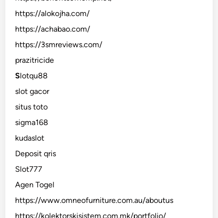
https://alokojha.com/
https://achabao.com/
https://3smreviews.com/
prazitricide
S
lotqu88
slot gacor
situs toto
sigma168
kudaslot
Deposit qris
Slot777
Agen Togel
https://www.omneofurniture.com.au/aboutus
https://kolektorskisistem.com.mk/portfolio/