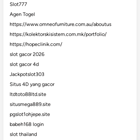
Slot777
Agen Togel
https://www.omneofurniture.com.au/aboutus
https://kolektorskisistem.com.mk/portfolio/
https://hopeclinik.com/
slot gacor 2026
slot gacor 4d
Jackpotslot303
Situs 4D yang gacor
ltdtoto88ltd.site
situsmega889.site
pgslot1ohjepe.site
babeh168 login
slot thailand