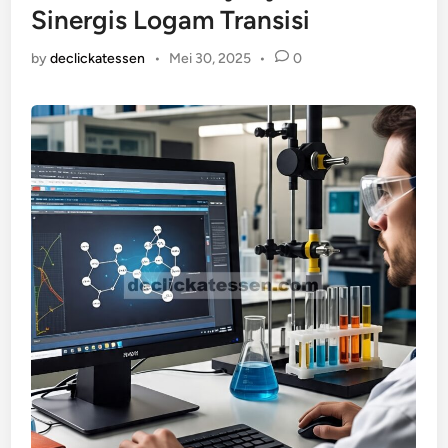
Sinergis Logam Transisi
by
declickatessen
•
Mei 30, 2025
•
0