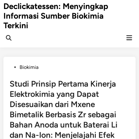
Skip
Declickatessen: Menyingkap
to
Informasi Sumber Biokimia
content
Terkini
Mai
Open
Men
Search
Posted
Biokimia
in
Studi Prinsip Pertama Kinerja
Elektrokimia yang Dapat
Disesuaikan dari Mxene
Bimetalik Berbasis Zr sebagai
Bahan Anoda untuk Baterai Li
dan Na-Ion: Menjelajahi Efek