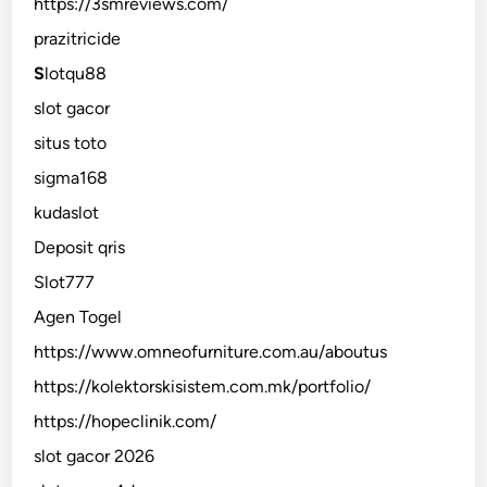
https://3smreviews.com/
prazitricide
S
lotqu88
slot gacor
situs toto
sigma168
kudaslot
Deposit qris
Slot777
Agen Togel
https://www.omneofurniture.com.au/aboutus
https://kolektorskisistem.com.mk/portfolio/
https://hopeclinik.com/
slot gacor 2026