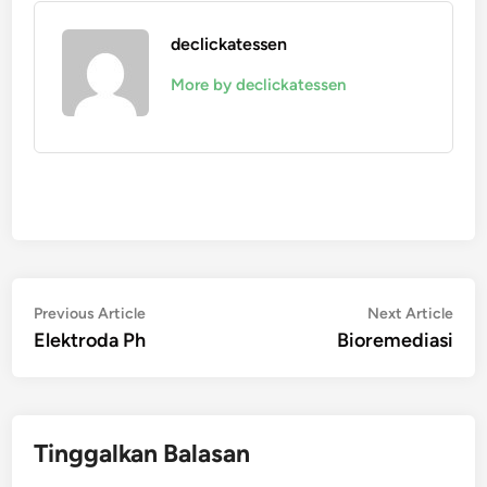
declickatessen
More by declickatessen
Navigasi
Previous
Nex
Previous Article
Next Article
article:
artic
Elektroda Ph
Bioremediasi
pos
Tinggalkan Balasan