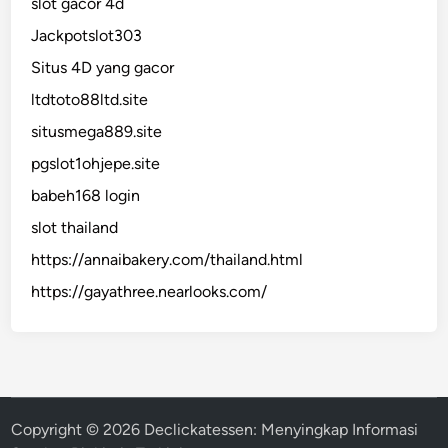
slot gacor 4d
Jackpotslot303
Situs 4D yang gacor
ltdtoto88ltd.site
situsmega889.site
pgslot1ohjepe.site
babeh168 login
slot thailand
https://annaibakery.com/thailand.html
https://gayathree.nearlooks.com/
Copyright © 2026
Declickatessen: Menyingkap Informasi