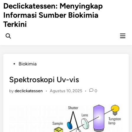
Skip
Declickatessen: Menyingkap
to
Informasi Sumber Biokimia
content
Terkini
Mai
Open
Men
Search
Posted
Biokimia
in
Spektroskopi Uv-vis
by
declickatessen
•
Agustus 10, 2025
•
0