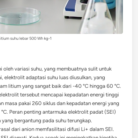
itium suhu lebar 500 Wh kg-1
hi oleh variasi suhu, yang membuatnya sulit untuk
, elektrolit adaptasi suhu luas diusulkan, yang
am litium yang sangat baik dari -40 °C hingga 60 °C.
ektrolit tersebut mencapai kepadatan energi tinggi
n masa pakai 260 siklus dan kepadatan energi yang
°C. Peran penting antarmuka elektrolit padat (SEI)
um yang bergantung pada suhu terungkap.
sal dari anion memfasilitasi difusi Li+ dalam SEI.
 SEI diamati. Kedua aspek ini meningkatkan kinetika