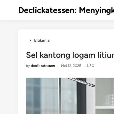
Skip
Declickatessen: Menyingk
to
content
Posted
Biokimia
in
Sel kantong logam liti
by
declickatessen
•
Mei 12, 2025
•
0