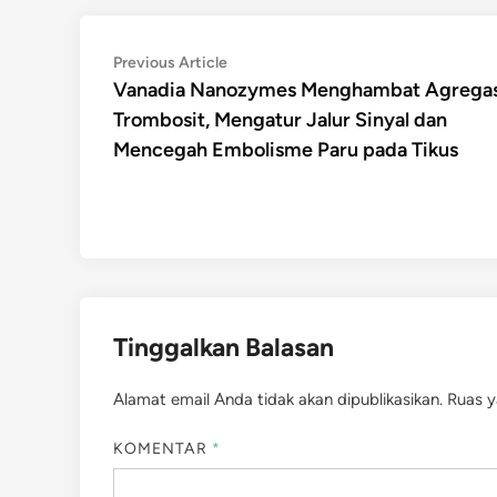
Navigasi
Previous
Previous Article
article:
Vanadia Nanozymes Menghambat Agregas
pos
Trombosit, Mengatur Jalur Sinyal dan
Mencegah Embolisme Paru pada Tikus
Tinggalkan Balasan
Alamat email Anda tidak akan dipublikasikan.
Ruas y
KOMENTAR
*