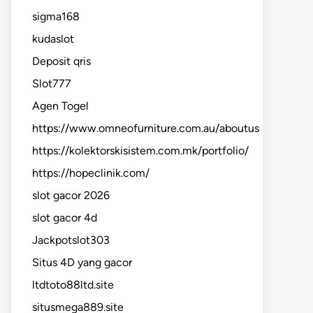
sigma168
kudaslot
Deposit qris
Slot777
Agen Togel
https://www.omneofurniture.com.au/aboutus
https://kolektorskisistem.com.mk/portfolio/
https://hopeclinik.com/
slot gacor 2026
slot gacor 4d
Jackpotslot303
Situs 4D yang gacor
ltdtoto88ltd.site
situsmega889.site