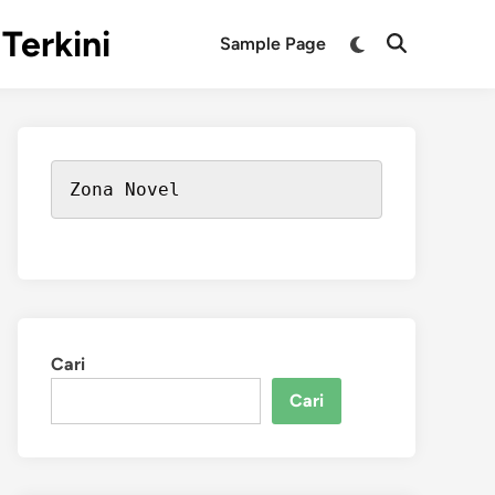
Terkini
Switch
Sample Page
Open
to
Search
dark
mode
Zona Novel
Cari
Cari