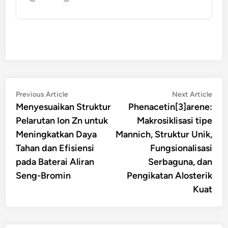
Navigasi
Previous
Nex
Previous Article
Next Article
article:
artic
Menyesuaikan Struktur
Phenacetin[3]arene:
pos
Pelarutan Ion Zn untuk
Makrosiklisasi tipe
Meningkatkan Daya
Mannich, Struktur Unik,
Tahan dan Efisiensi
Fungsionalisasi
pada Baterai Aliran
Serbaguna, dan
Seng-Bromin
Pengikatan Alosterik
Kuat