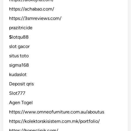
https://achabao.com/
https://3smreviews.com/
prazitricide
S
lotqu88
slot gacor
situs toto
sigma168
kudaslot
Deposit qris
Slot777
Agen Togel
https://www.omneofurniture.com.au/aboutus
https://kolektorskisistem.com.mk/portfolio/
https://hopeclinik.com/