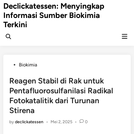
Skip
Declickatessen: Menyingkap
to
Informasi Sumber Biokimia
content
Terkini
Mai
Open
Men
Search
Posted
Biokimia
in
Reagen Stabil di Rak untuk
Pentafluorosulfanilasi Radikal
Fotokatalitik dari Turunan
Stirena
by
declickatessen
•
Mei 2, 2025
•
0