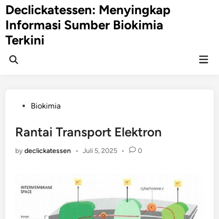
Skip
Declickatessen: Menyingkap
to
Informasi Sumber Biokimia
content
Terkini
Mai
Open
Men
Search
Posted
Biokimia
in
Rantai Transport Elektron
by
declickatessen
•
Juli 5, 2025
•
0