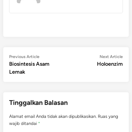
Navigasi
Previous
Nex
Previous Article
Next Article
article:
artic
Biosintesis Asam
Holoenzim
pos
Lemak
Tinggalkan Balasan
Alamat email Anda tidak akan dipublikasikan.
Ruas yang
wajib ditandai
*