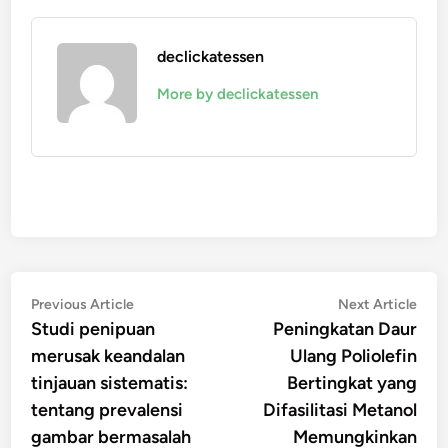
declickatessen
More by declickatessen
Navigasi
Previous
Nex
Previous Article
Next Article
article:
artic
Studi penipuan
Peningkatan Daur
pos
merusak keandalan
Ulang Poliolefin
tinjauan sistematis:
Bertingkat yang
tentang prevalensi
Difasilitasi Metanol
gambar bermasalah
Memungkinkan