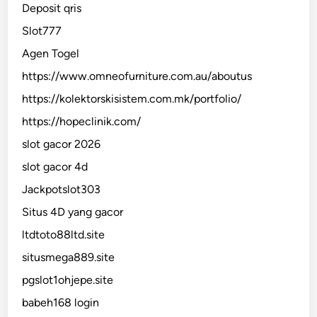
Deposit qris
Slot777
Agen Togel
https://www.omneofurniture.com.au/aboutus
https://kolektorskisistem.com.mk/portfolio/
https://hopeclinik.com/
slot gacor 2026
slot gacor 4d
Jackpotslot303
Situs 4D yang gacor
ltdtoto88ltd.site
situsmega889.site
pgslot1ohjepe.site
babeh168 login