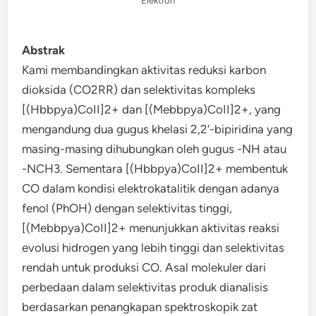
Elektron
Abstrak
Kami membandingkan aktivitas reduksi karbon
dioksida (CO2RR) dan selektivitas kompleks
[(Hbbpya)CoII]2+ dan [(Mebbpya)CoII]2+, yang
mengandung dua gugus khelasi 2,2′-bipiridina yang
masing-masing dihubungkan oleh gugus -NH atau
-NCH3. Sementara [(Hbbpya)CoII]2+ membentuk
CO dalam kondisi elektrokatalitik dengan adanya
fenol (PhOH) dengan selektivitas tinggi,
[(Mebbpya)CoII]2+ menunjukkan aktivitas reaksi
evolusi hidrogen yang lebih tinggi dan selektivitas
rendah untuk produksi CO. Asal molekuler dari
perbedaan dalam selektivitas produk dianalisis
berdasarkan penangkapan spektroskopik zat