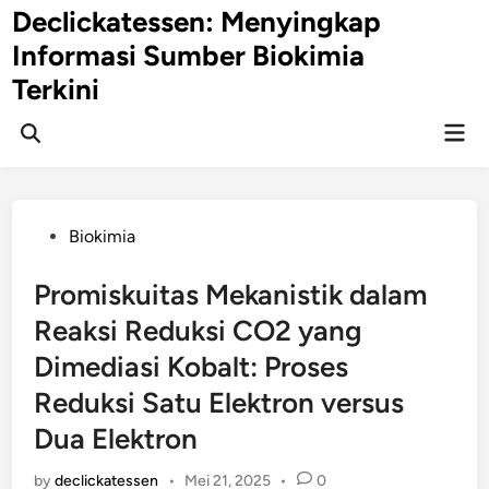
Skip
Declickatessen: Menyingkap
to
Informasi Sumber Biokimia
content
Terkini
Mai
Open
Men
Search
Posted
Biokimia
in
Promiskuitas Mekanistik dalam
Reaksi Reduksi CO2 yang
Dimediasi Kobalt: Proses
Reduksi Satu Elektron versus
Dua Elektron
by
declickatessen
•
Mei 21, 2025
•
0