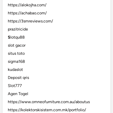
https://alokojha.com/
https://achabao.com/
https://3smreviews.com/
prazitricide
S
lotqu88
slot gacor
situs toto
sigma168
kudaslot
Deposit qris
Slot777
Agen Togel
https://www.omneofurniture.com.au/aboutus
https://kolektorskisistem.com.mk/portfolio/