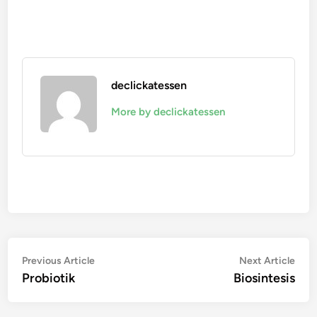
declickatessen
More by declickatessen
Navigasi
Previous
Nex
Previous Article
Next Article
article:
artic
Probiotik
Biosintesis
pos