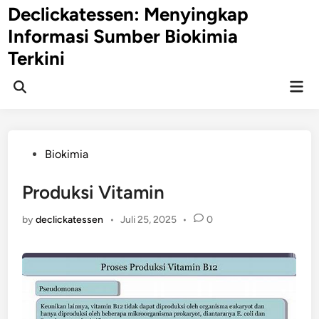
Skip
Declickatessen: Menyingkap
to
Informasi Sumber Biokimia
content
Terkini
Mai
Open
Men
Search
Posted
Biokimia
in
Produksi Vitamin
by
declickatessen
•
Juli 25, 2025
•
0