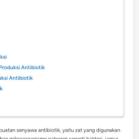
ksi
roduksi Antibiotik
si Antibiotik
ik
atan senyawa antibiotik, yaitu zat yang digunakan
 mikroorganisme patogen seperti bakteri, jamur,