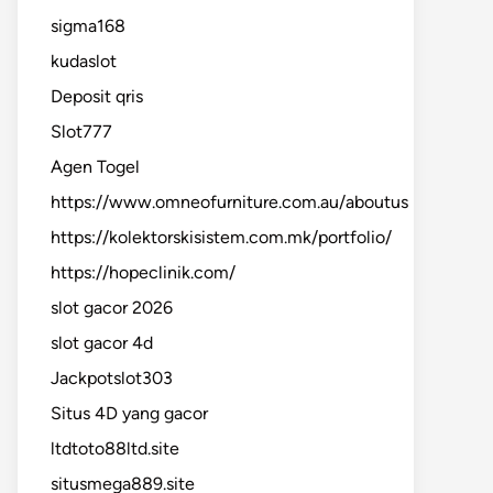
sigma168
kudaslot
Deposit qris
Slot777
Agen Togel
https://www.omneofurniture.com.au/aboutus
https://kolektorskisistem.com.mk/portfolio/
https://hopeclinik.com/
slot gacor 2026
slot gacor 4d
Jackpotslot303
Situs 4D yang gacor
ltdtoto88ltd.site
situsmega889.site