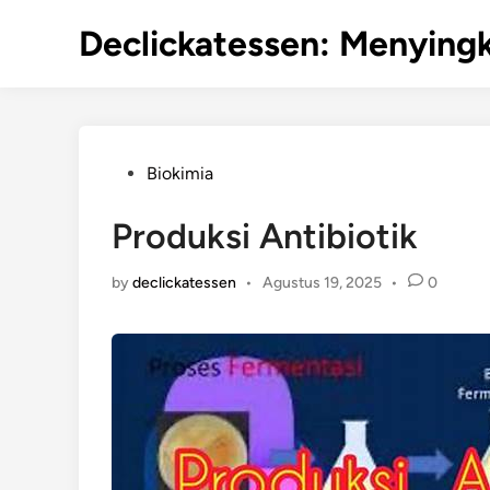
Skip
Declickatessen: Menyingk
to
content
Posted
Biokimia
in
Produksi Antibiotik
by
declickatessen
•
Agustus 19, 2025
•
0