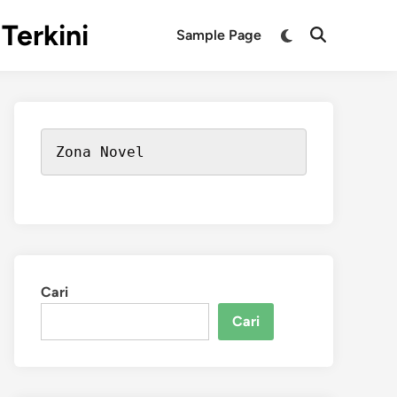
Terkini
Switch
Sample Page
Open
to
Search
dark
mode
Zona Novel
Cari
Cari