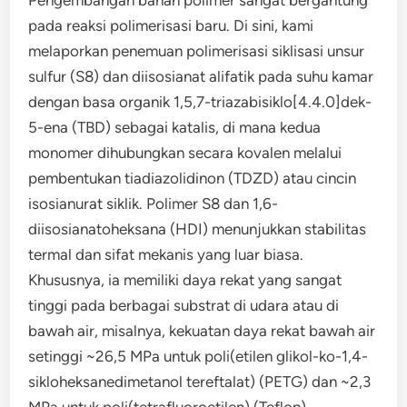
Pengembangan bahan polimer sangat bergantung
pada reaksi polimerisasi baru. Di sini, kami
melaporkan penemuan polimerisasi siklisasi unsur
sulfur (S8) dan diisosianat alifatik pada suhu kamar
dengan basa organik 1,5,7-triazabisiklo[4.4.0]dek-
5-ena (TBD) sebagai katalis, di mana kedua
monomer dihubungkan secara kovalen melalui
pembentukan tiadiazolidinon (TDZD) atau cincin
isosianurat siklik. Polimer S8 dan 1,6-
diisosianatoheksana (HDI) menunjukkan stabilitas
termal dan sifat mekanis yang luar biasa.
Khususnya, ia memiliki daya rekat yang sangat
tinggi pada berbagai substrat di udara atau di
bawah air, misalnya, kekuatan daya rekat bawah air
setinggi ~26,5 MPa untuk poli(etilen glikol-ko-1,4-
sikloheksanedimetanol tereftalat) (PETG) dan ~2,3