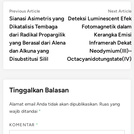
Navigasi
Previous
N
Previous Article
Next Article
article:
a
Sianasi Asimetris yang
Deteksi Luminescent Efek
pos
Dikatalisis Tembaga
Fotomagnetik dalam
dari Radikal Propargilik
Kerangka Emisi
yang Berasal dari Alena
Inframerah Dekat
dan Alkuna yang
Neodymium(III)–
Disubstitusi Silil
Octacyanidotungstate(IV)
Tinggalkan Balasan
Alamat email Anda tidak akan dipublikasikan.
Ruas yang
wajib ditandai
*
KOMENTAR
*