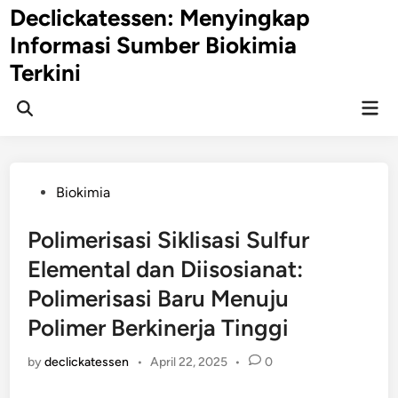
Skip
Declickatessen: Menyingkap
to
Informasi Sumber Biokimia
content
Terkini
Mai
Open
Men
Search
Posted
Biokimia
in
Polimerisasi Siklisasi Sulfur
Elemental dan Diisosianat:
Polimerisasi Baru Menuju
Polimer Berkinerja Tinggi
by
declickatessen
•
April 22, 2025
•
0