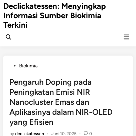
Skip
Declickatessen: Menyingkap
to
Informasi Sumber Biokimia
content
Terkini
Mai
Open
Men
Search
Posted
Biokimia
in
Pengaruh Doping pada
Peningkatan Emisi NIR
Nanocluster Emas dan
Aplikasinya dalam NIR-OLED
yang Efisien
by
declickatessen
•
Juni 10, 2025
•
0