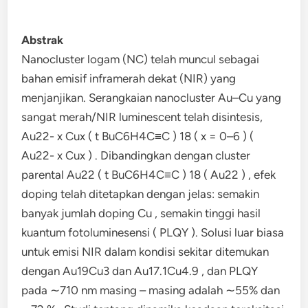
Abstrak
Nanocluster logam (NC) telah muncul sebagai
bahan emisif inframerah dekat (NIR) yang
menjanjikan. Serangkaian nanocluster Au–Cu yang
sangat merah/NIR luminescent telah disintesis,
Au22- x Cux ( t BuC6H4C≡C ) 18 ( x = 0–6 ) (
Au22- x Cux ) . Dibandingkan dengan cluster
parental Au22 ( t BuC6H4C≡C ) 18 ( Au22 ) , efek
doping telah ditetapkan dengan jelas: semakin
banyak jumlah doping Cu , semakin tinggi hasil
kuantum fotoluminesensi ( PLQY ). Solusi luar biasa
untuk emisi NIR dalam kondisi sekitar ditemukan
dengan Au19Cu3 dan Au17.1Cu4.9 , dan PLQY
pada ∼710 nm masing – masing adalah ∼55% dan