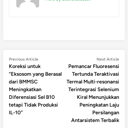
Navigasi
Previous
Nex
Previous Article
Next Article
article:
artic
Koreksi untuk
Pemancar Fluoresensi
pos
“Eksosom yang Berasal
Tertunda Teraktivasi
dari BMMSC
Termal Multi-resonansi
Meningkatkan
Terintegrasi Selenium
Diferensiasi Sel B10
Kiral Menunjukkan
tetapi Tidak Produksi
Peningkatan Laju
IL-10”
Persilangan
Antarsistem Terbalik