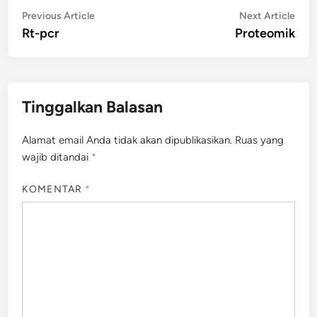
Navigasi
Previous
Nex
Previous Article
Next Article
article:
artic
Rt-pcr
Proteomik
pos
Tinggalkan Balasan
Alamat email Anda tidak akan dipublikasikan.
Ruas yang
wajib ditandai
*
KOMENTAR
*