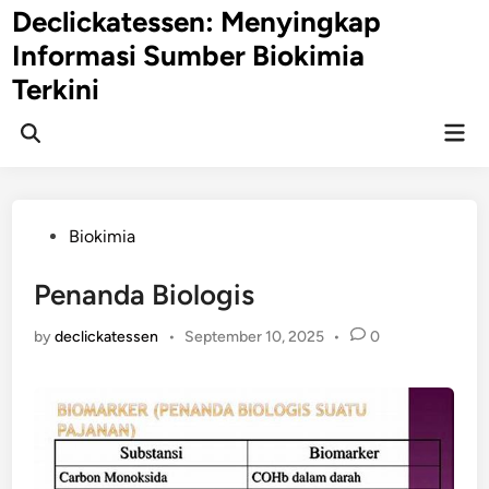
Skip
Declickatessen: Menyingkap
to
Informasi Sumber Biokimia
content
Terkini
Mai
Open
Men
Search
Posted
Biokimia
in
Penanda Biologis
by
declickatessen
•
September 10, 2025
•
0