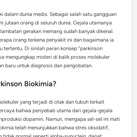
eki dalam dunia medis. Sebagai salah satu gangguan
 jutaan orang di seluruh dunia. Gejala utamanya
terlambatan gerakan memang sudah banyak dikenal.
apa orang terkena penyakit ini dan bagaimana ia
tertentu. Di sinilah peran konsep “parkinson
nya mengungkap misteri di balik proses molekuler
n baru untuk diagnosis dan pengobatan.
kinson Biokimia?
ekuler yang terjadi di otak dan tubuh terkait
ercaya bahwa penyebab utama dari gejala-gejala
mproduksi dopamin. Namun, mengapa sel-sel ini mati
okimia telah menunjukkan bahwa stres oksidatif,
 tidak normal seperti alpha-synuclein, dapat