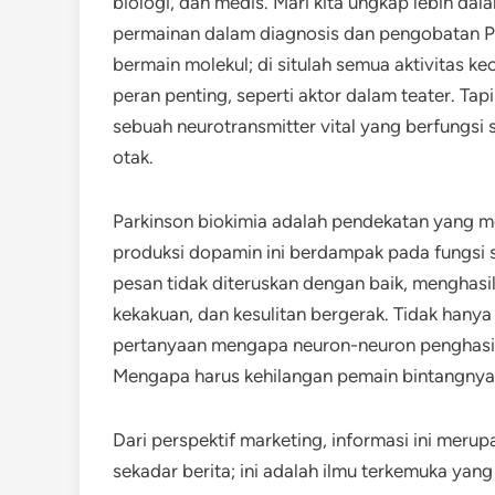
biologi, dan medis. Mari kita ungkap lebih da
permainan dalam diagnosis dan pengobatan Pa
bermain molekul; di situlah semua aktivitas ke
peran penting, seperti aktor dalam teater. Ta
sebuah neurotransmitter vital yang berfungs
otak.
Parkinson biokimia adalah pendekatan yang 
produksi dopamin ini berdampak pada fungsi s
pesan tidak diteruskan dengan baik, menghasil
kekakuan, dan kesulitan bergerak. Tidak hanya
pertanyaan mengapa neuron-neuron penghasil
Mengapa harus kehilangan pemain bintangny
Dari perspektif marketing, informasi ini merup
sekadar berita; ini adalah ilmu terkemuka yang