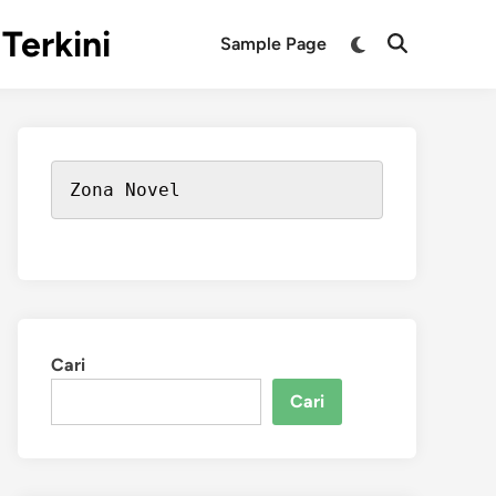
Terkini
Switch
Sample Page
Open
to
Search
dark
mode
Zona Novel
Cari
Cari