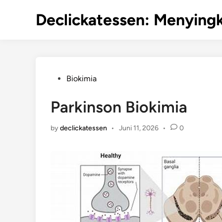
Skip
Declickatessen: Menyingk
to
content
Posted
Biokimia
in
Parkinson Biokimia
by
declickatessen
•
Juni 11, 2026
•
0