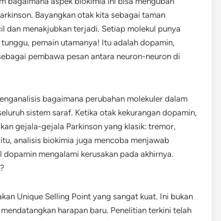
lam bagaimana aspek biokimia ini bisa mengubah
rkinson. Bayangkan otak kita sebagai taman
cil dan menakjubkan terjadi. Setiap molekul punya
pi tunggu, pemain utamanya! Itu adalah dopamin,
i sebagai pembawa pesan antara neuron-neuron di
menganalisis bagaimana perubahan molekuler dalam
eluruh sistem saraf. Ketika otak kekurangan dopamin,
kan gejala-gejala Parkinson yang klasik: tremor,
 itu, analisis biokimia juga mencoba menjawab
 dopamin mengalami kerusakan pada akhirnya.
a?
akan Unique Selling Point yang sangat kuat. Ini bukan
 mendatangkan harapan baru. Penelitian terkini telah