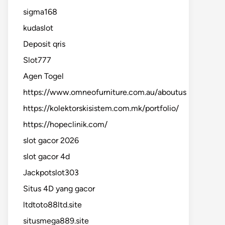
sigma168
kudaslot
Deposit qris
Slot777
Agen Togel
https://www.omneofurniture.com.au/aboutus
https://kolektorskisistem.com.mk/portfolio/
https://hopeclinik.com/
slot gacor 2026
slot gacor 4d
Jackpotslot303
Situs 4D yang gacor
ltdtoto88ltd.site
situsmega889.site