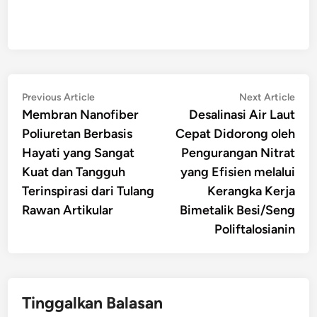
Navigasi
Previous
Nex
Previous Article
Next Article
article:
artic
Membran Nanofiber
Desalinasi Air Laut
pos
Poliuretan Berbasis
Cepat Didorong oleh
Hayati yang Sangat
Pengurangan Nitrat
Kuat dan Tangguh
yang Efisien melalui
Terinspirasi dari Tulang
Kerangka Kerja
Rawan Artikular
Bimetalik Besi/Seng
Poliftalosianin
Tinggalkan Balasan