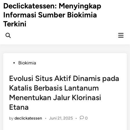
Skip
Declickatessen: Menyingkap
to
Informasi Sumber Biokimia
content
Terkini
Mai
Open
Men
Search
Posted
Biokimia
in
Evolusi Situs Aktif Dinamis pada
Katalis Berbasis Lantanum
Menentukan Jalur Klorinasi
Etana
by
declickatessen
•
Juni 21, 2025
•
0