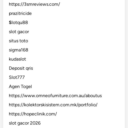
https://3smreviews.com/
prazitricide
S
lotqu88
slot gacor
situs toto
sigma168
kudaslot
Deposit qris
Slot777
Agen Togel
https://www.omneofurniture.com.au/aboutus
https://kolektorskisistem.com.mk/portfolio/
https://hopeclinik.com/
slot gacor 2026