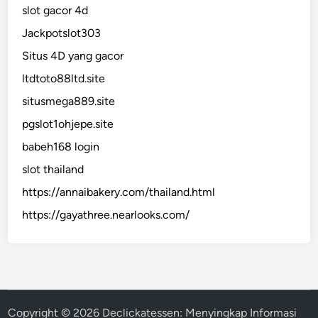
slot gacor 4d
Jackpotslot303
Situs 4D yang gacor
ltdtoto88ltd.site
situsmega889.site
pgslot1ohjepe.site
babeh168 login
slot thailand
https://annaibakery.com/thailand.html
https://gayathree.nearlooks.com/
Copyright © 2026
Declickatessen: Menyingkap Informasi