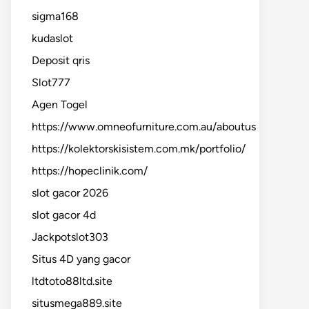
sigma168
kudaslot
Deposit qris
Slot777
Agen Togel
https://www.omneofurniture.com.au/aboutus
https://kolektorskisistem.com.mk/portfolio/
https://hopeclinik.com/
slot gacor 2026
slot gacor 4d
Jackpotslot303
Situs 4D yang gacor
ltdtoto88ltd.site
situsmega889.site