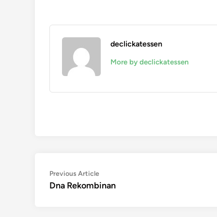
declickatessen
More by declickatessen
Navigasi
Previous
Previous Article
article:
Dna Rekombinan
pos