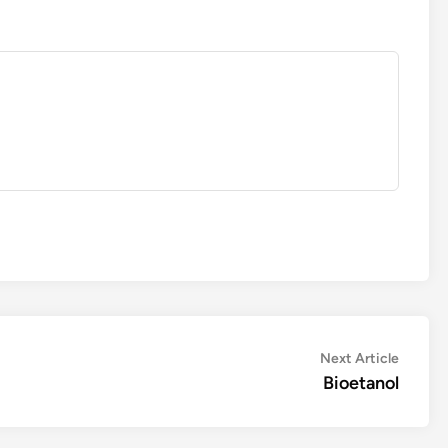
Next
Next Article
article:
Bioetanol