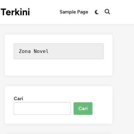
Terkini
Switch
Sample Page
Open
to
Search
dark
mode
Zona Novel
Cari
Cari