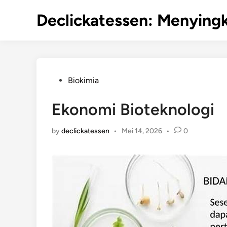
Skip
Declickatessen: Menyingk
to
content
Posted
Biokimia
in
Ekonomi Bioteknologi
by
declickatessen
•
Mei 14, 2026
•
0