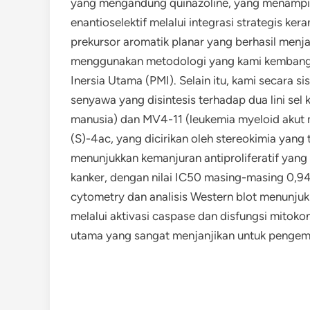
yang mengandung quinazoline, yang menampilk
enantioselektif melalui integrasi strategis ker
prekursor aromatik planar yang berhasil menja
menggunakan metodologi yang kami kembangka
Inersia Utama (PMI). Selain itu, kami secara si
senyawa yang disintesis terhadap dua lini sel 
manusia) dan MV4-11 (leukemia myeloid aku
(S)-4ac, yang dicirikan oleh stereokimia yang 
menunjukkan kemanjuran antiproliferatif yang d
kanker, dengan nilai IC50 masing-masing 0,94 
cytometry dan analisis Western blot menunju
melalui aktivasi caspase dan disfungsi mitoko
utama yang sangat menjanjikan untuk pengemba