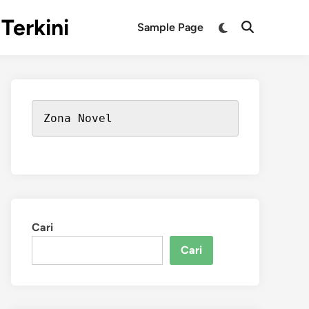
Terkini
Switch
Sample Page
Open
to
Search
dark
mode
Zona Novel
Cari
Cari