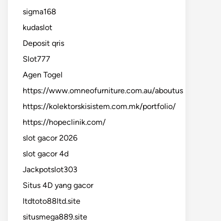
sigma168
kudaslot
Deposit qris
Slot777
Agen Togel
https://www.omneofurniture.com.au/aboutus
https://kolektorskisistem.com.mk/portfolio/
https://hopeclinik.com/
slot gacor 2026
slot gacor 4d
Jackpotslot303
Situs 4D yang gacor
ltdtoto88ltd.site
situsmega889.site