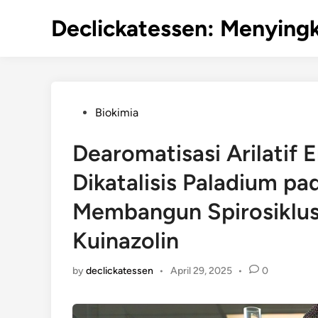
Skip
Declickatessen: Menyingk
to
content
Posted
Biokimia
in
Dearomatisasi Arilatif 
Dikatalisis Paladium pa
Membangun Spirosiklu
Kuinazolin
by
declickatessen
•
April 29, 2025
•
0