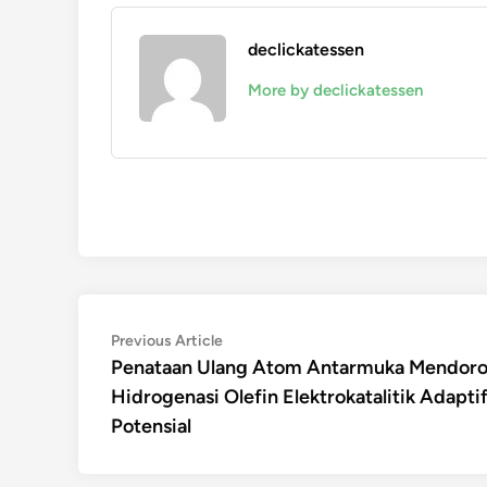
declickatessen
More by declickatessen
Navigasi
Previous
Previous Article
article:
Penataan Ulang Atom Antarmuka Mendor
pos
Hidrogenasi Olefin Elektrokatalitik Adapti
Potensial