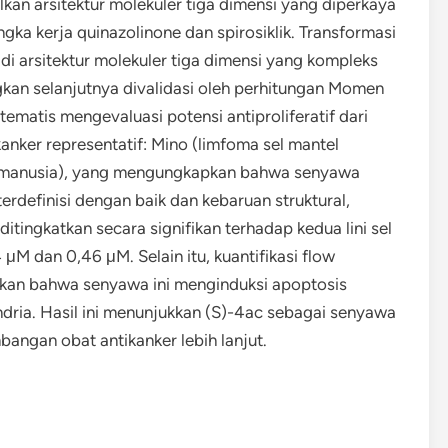
an arsitektur molekuler tiga dimensi yang diperkaya
angka kerja quinazolinone dan spirosiklik. Transformasi
di arsitektur molekuler tiga dimensi yang kompleks
n selanjutnya divalidasi oleh perhitungan Momen
stematis mengevaluasi potensi antiproliferatif dari
kanker representatif: Mino (limfoma sel mantel
t manusia), yang mengungkapkan bahwa senyawa
terdefinisi dengan baik dan kebaruan struktural,
itingkatkan secara signifikan terhadap kedua lini sel
μM dan 0,46 μM. Selain itu, kuantifikasi flow
kkan bahwa senyawa ini menginduksi apoptosis
ndria. Hasil ini menunjukkan (S)-4ac sebagai senyawa
ngan obat antikanker lebih lanjut.