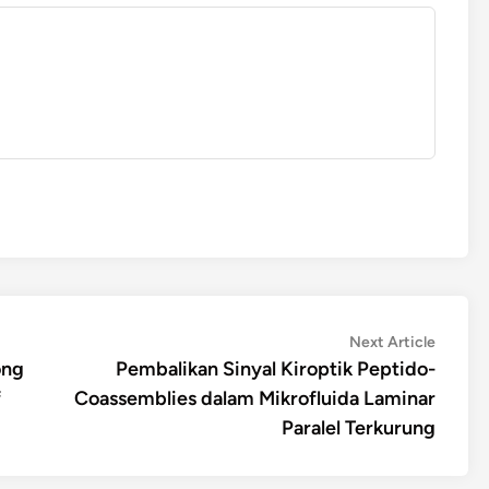
Next
Next Article
article:
ong
Pembalikan Sinyal Kiroptik Peptido-
f
Coassemblies dalam Mikrofluida Laminar
Paralel Terkurung