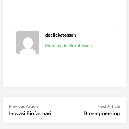
declickatessen
More by declickatessen
Navigasi
Previous
Nex
Previous Article
Next Article
article:
artic
Inovasi Biofarmasi
Bioengineering
pos