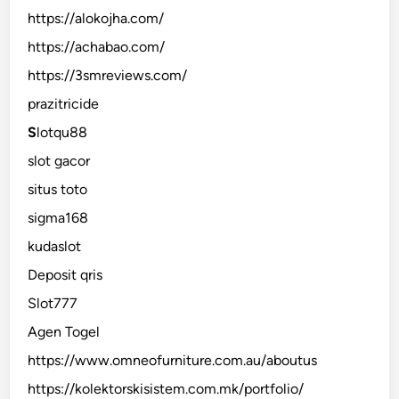
https://alokojha.com/
https://achabao.com/
https://3smreviews.com/
prazitricide
S
lotqu88
slot gacor
situs toto
sigma168
kudaslot
Deposit qris
Slot777
Agen Togel
https://www.omneofurniture.com.au/aboutus
https://kolektorskisistem.com.mk/portfolio/