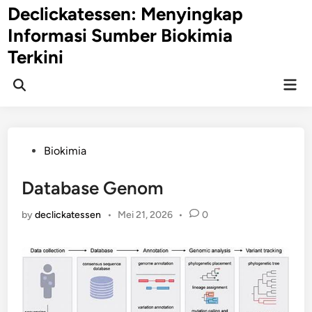
Skip
Declickatessen: Menyingkap
to
Informasi Sumber Biokimia
content
Terkini
Mai
Open
Men
Search
Posted
Biokimia
in
Database Genom
by
declickatessen
•
Mei 21, 2026
•
0