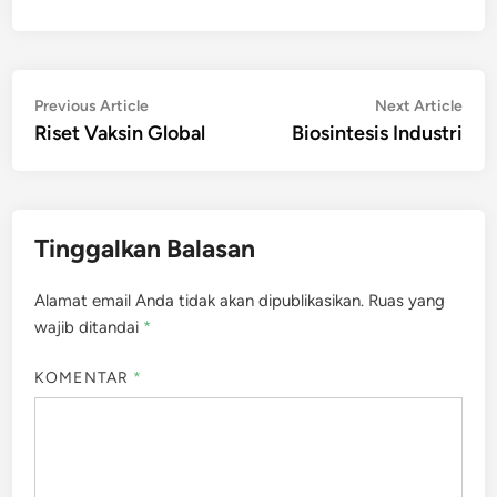
Navigasi
Previous
Nex
Previous Article
Next Article
article:
artic
Riset Vaksin Global
Biosintesis Industri
pos
Tinggalkan Balasan
Alamat email Anda tidak akan dipublikasikan.
Ruas yang
wajib ditandai
*
KOMENTAR
*