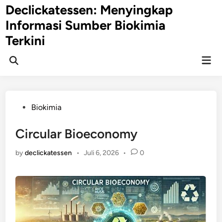
Skip
Declickatessen: Menyingkap
to
Informasi Sumber Biokimia
content
Terkini
Mai
Open
Men
Search
Posted
Biokimia
in
Circular Bioeconomy
by
declickatessen
•
Juli 6, 2026
•
0