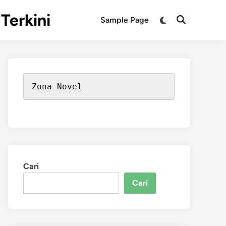
Terkini
Switch
Sample Page
Open
to
Search
dark
mode
Zona Novel
Cari
Cari