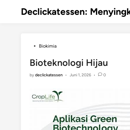
Skip
Declickatessen: Menyingk
to
content
Posted
Biokimia
in
Bioteknologi Hijau
by
declickatessen
•
Juni 1, 2026
•
0