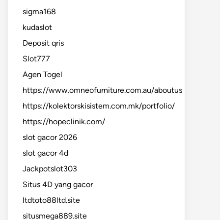
sigma168
kudaslot
Deposit qris
Slot777
Agen Togel
https://www.omneofurniture.com.au/aboutus
https://kolektorskisistem.com.mk/portfolio/
https://hopeclinik.com/
slot gacor 2026
slot gacor 4d
Jackpotslot303
Situs 4D yang gacor
ltdtoto88ltd.site
situsmega889.site