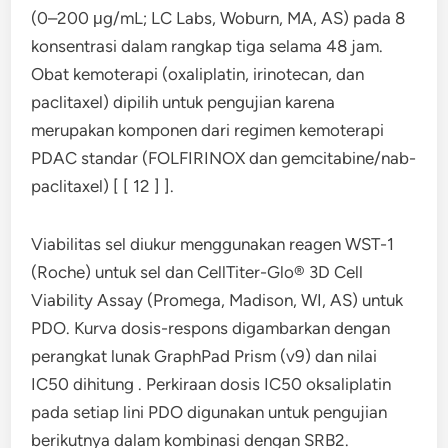
(0–200 μg/mL; LC Labs, Woburn, MA, AS) pada 8
konsentrasi dalam rangkap tiga selama 48 jam.
Obat kemoterapi (oxaliplatin, irinotecan, dan
paclitaxel) dipilih untuk pengujian karena
merupakan komponen dari regimen kemoterapi
PDAC standar (FOLFIRINOX dan gemcitabine/nab-
paclitaxel) [ [ 12 ] ].
Viabilitas sel diukur menggunakan reagen WST-1
(Roche) untuk sel dan CellTiter-Glo® 3D Cell
Viability Assay (Promega, Madison, WI, AS) untuk
PDO. Kurva dosis-respons digambarkan dengan
perangkat lunak GraphPad Prism (v9) dan nilai
IC50 dihitung . Perkiraan dosis IC50 oksaliplatin
pada setiap lini PDO digunakan untuk pengujian
berikutnya dalam kombinasi dengan SRB2.