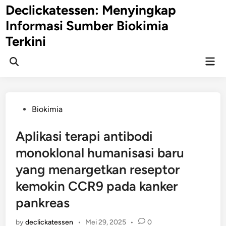
Skip
Declickatessen: Menyingkap
to
Informasi Sumber Biokimia
content
Terkini
Mai
Open
Men
Search
Posted
Biokimia
in
Aplikasi terapi antibodi
monoklonal humanisasi baru
yang menargetkan reseptor
kemokin CCR9 pada kanker
pankreas
by
declickatessen
•
Mei 29, 2025
•
0