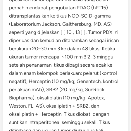
pernah mendapat pengobatan PDAC (hPT15)
ditransplantasikan ke tikus NOD-SCID-gamma
(Laboratorium Jackson, Gaithersburg, MD, AS)
seperti yang dijelaskan [ [ 10 , 13 ] ]. Tumor PDX ini
diperluas dan kemudian ditanamkan sebagai irisan
berukuran 20–30 mm 3 ke dalam 48 tikus. Ketika
ukuran tumor mencapai ~100 mm 3 2–3 minggu
setelah penanaman, tikus dibagi secara acak ke
dalam enam kelompok perlakuan: pelarut (kontrol
negatif), Herceptin (10 mg/kg; Genentech, kontrol
perlakuan mAb), SRB2 (20 mg/kg, SunRock
Biopharma), oksaliplatin (10 mg/kg, Apotex,
Weston, FL, AS), oksaliplatin + SRB2, dan
oksaliplatin + Herceptin. Tikus diobati dengan
suntikan intraperitoneal seminggu sekali. Tikus
ditimbang dan ukuran tumor diukur dua kali