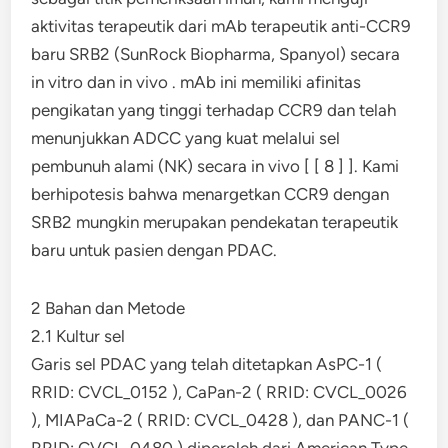
aktivitas terapeutik dari mAb terapeutik anti-CCR9
baru SRB2 (SunRock Biopharma, Spanyol) secara
in vitro dan in vivo . mAb ini memiliki afinitas
pengikatan yang tinggi terhadap CCR9 dan telah
menunjukkan ADCC yang kuat melalui sel
pembunuh alami (NK) secara in vivo [ [ 8 ] ]. Kami
berhipotesis bahwa menargetkan CCR9 dengan
SRB2 mungkin merupakan pendekatan terapeutik
baru untuk pasien dengan PDAC.
2 Bahan dan Metode
2.1 Kultur sel
Garis sel PDAC yang telah ditetapkan AsPC-1 (
RRID: CVCL_0152 ), CaPan-2 ( RRID: CVCL_0026
), MIAPaCa-2 ( RRID: CVCL_0428 ), dan PANC-1 (
RRID: CVCL_0480 ) diperoleh dari American Type