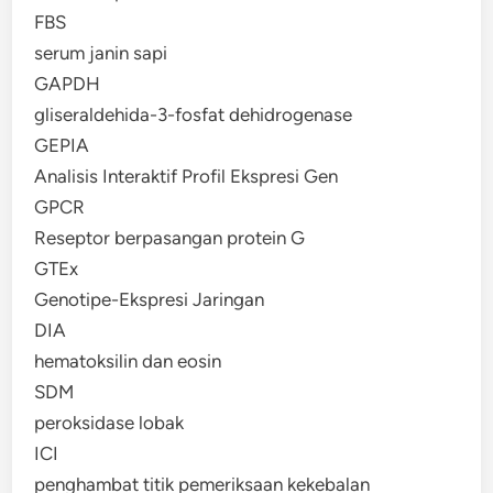
FBS
serum janin sapi
GAPDH
gliseraldehida-3-fosfat dehidrogenase
GEPIA
Analisis Interaktif Profil Ekspresi Gen
GPCR
Reseptor berpasangan protein G
GTEx
Genotipe-Ekspresi Jaringan
DIA
hematoksilin dan eosin
SDM
peroksidase lobak
ICI
penghambat titik pemeriksaan kekebalan