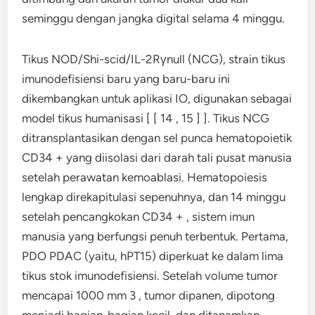
seminggu dengan jangka digital selama 4 minggu.
Tikus NOD/Shi-scid/IL-2Rγnull (NCG), strain tikus
imunodefisiensi baru yang baru-baru ini
dikembangkan untuk aplikasi IO, digunakan sebagai
model tikus humanisasi [ [ 14 , 15 ] ]. Tikus NCG
ditransplantasikan dengan sel punca hematopoietik
CD34 + yang diisolasi dari darah tali pusat manusia
setelah perawatan kemoablasi. Hematopoiesis
lengkap direkapitulasi sepenuhnya, dan 14 minggu
setelah pencangkokan CD34 + , sistem imun
manusia yang berfungsi penuh terbentuk. Pertama,
PDO PDAC (yaitu, hPT15) diperkuat ke dalam lima
tikus stok imunodefisiensi. Setelah volume tumor
mencapai 1000 mm 3 , tumor dipanen, dipotong
menjadi bagian-bagian kecil, dan ditanamkan