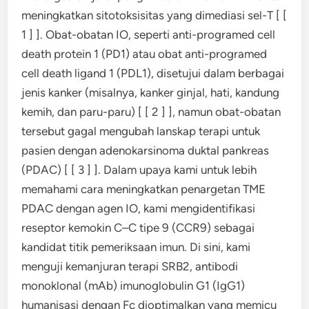
meningkatkan sitotoksisitas yang dimediasi sel-T [ [
1 ] ]. Obat-obatan IO, seperti anti-programed cell
death protein 1 (PD1) atau obat anti-programed
cell death ligand 1 (PDL1), disetujui dalam berbagai
jenis kanker (misalnya, kanker ginjal, hati, kandung
kemih, dan paru-paru) [ [ 2 ] ], namun obat-obatan
tersebut gagal mengubah lanskap terapi untuk
pasien dengan adenokarsinoma duktal pankreas
(PDAC) [ [ 3 ] ]. Dalam upaya kami untuk lebih
memahami cara meningkatkan penargetan TME
PDAC dengan agen IO, kami mengidentifikasi
reseptor kemokin C–C tipe 9 (CCR9) sebagai
kandidat titik pemeriksaan imun. Di sini, kami
menguji kemanjuran terapi SRB2, antibodi
monoklonal (mAb) imunoglobulin G1 (IgG1)
humanisasi dengan Fc dioptimalkan yang memicu