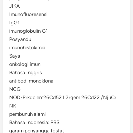
JIKA
Imunofluoresensi
IgG1
imunoglobulin G1
Posyandu
imunohistokimia
Saya
onkologi imun
Bahasa Inggris
antibodi monoklonal
NCG
NOD-Prkdc em26Cd52 Il2rgem 26Cd22 /NjuCrl
NK
pembunuh alami
Bahasa Indonesia: PBS
garam penyangga fosfat