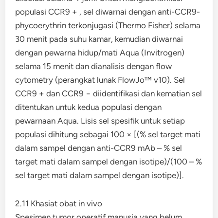
populasi CCR9 + , sel diwarnai dengan anti-CCR9-
phycoerythrin terkonjugasi (Thermo Fisher) selama
30 menit pada suhu kamar, kemudian diwarnai
dengan pewarna hidup/mati Aqua (Invitrogen)
selama 15 menit dan dianalisis dengan flow
cytometry (perangkat lunak FlowJo™ v10). Sel
CCR9 + dan CCR9 − diidentifikasi dan kematian sel
ditentukan untuk kedua populasi dengan
pewarnaan Aqua. Lisis sel spesifik untuk setiap
populasi dihitung sebagai 100 × [(% sel target mati
dalam sampel dengan anti-CCR9 mAb – % sel
target mati dalam sampel dengan isotipe)/(100 – %
sel target mati dalam sampel dengan isotipe)].
2.11 Khasiat obat in vivo
Spesimen tumor operatif manusia yang belum