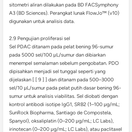
sitometri aliran dilakukan pada BD FACSymphony
A3 (BD ​​Sciences). Perangkat lunak FlowJo™ (v10)
digunakan untuk analisis data.
2.9 Pengujian proliferasi sel
Sel PDAC ditanam pada pelat bening 96-sumur
pada 5000 sel/100 μL/sumur dan dibiarkan
menempel semalaman sebelum pengobatan. PDO
dipisahkan menjadi sel tunggal seperti yang
dijelaskan [ [ 9 ] ] dan ditanam pada 500–3000
sel/10 μL/sumur pada pelat putih dasar bening 96-
sumur untuk analisis viabilitas. Sel diobati dengan
kontrol antibodi isotipe IgG1, SRB2 (1–100 μg/mL;
SunRock Biopharma, Santiago de Compostela,
Spanyol), oksaliplatin (0–200 μg/mL; LC Labs),
irinotecan (0–200 μg/mL; LC Labs), atau paclitaxel