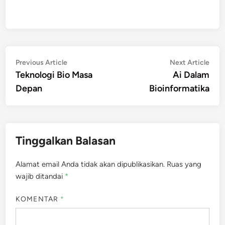
Navigasi
Previous
Nex
Previous Article
Next Article
article:
artic
Teknologi Bio Masa
Ai Dalam
pos
Depan
Bioinformatika
Tinggalkan Balasan
Alamat email Anda tidak akan dipublikasikan.
Ruas yang
wajib ditandai
*
KOMENTAR
*