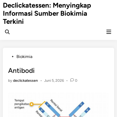
Skip
Declickatessen: Menyingkap
to
Informasi Sumber Biokimia
content
Terkini
Mai
Open
Men
Search
Posted
Biokimia
in
Antibodi
by
declickatessen
•
Juni 5, 2026
•
0