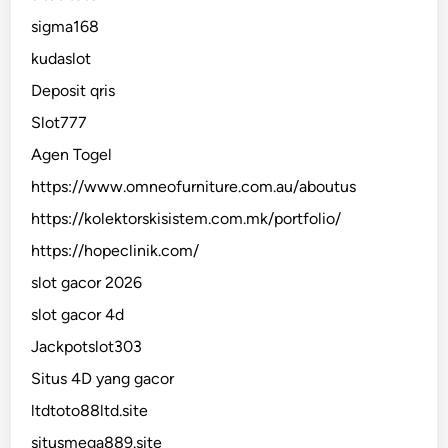
sigma168
kudaslot
Deposit qris
Slot777
Agen Togel
https://www.omneofurniture.com.au/aboutus
https://kolektorskisistem.com.mk/portfolio/
https://hopeclinik.com/
slot gacor 2026
slot gacor 4d
Jackpotslot303
Situs 4D yang gacor
ltdtoto88ltd.site
situsmega889.site