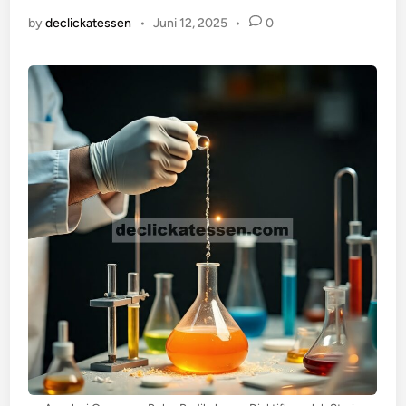
by
declickatessen
•
Juni 12, 2025
•
0