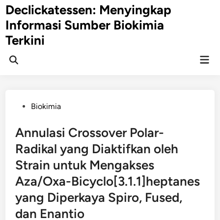
Skip
Declickatessen: Menyingkap
to
Informasi Sumber Biokimia
content
Terkini
Mai
Open
Men
Search
Posted
Biokimia
in
Annulasi Crossover Polar-
Radikal yang Diaktifkan oleh
Strain untuk Mengakses
Aza/Oxa-Bicyclo[3.1.1]heptanes
yang Diperkaya Spiro, Fused,
dan Enantio