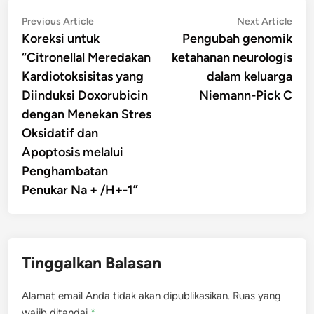
Navigasi
Previous
Nex
Previous Article
Next Article
article:
artic
Koreksi untuk
Pengubah genomik
pos
“Citronellal Meredakan
ketahanan neurologis
Kardiotoksisitas yang
dalam keluarga
Diinduksi Doxorubicin
Niemann-Pick C
dengan Menekan Stres
Oksidatif dan
Apoptosis melalui
Penghambatan
Penukar Na + /H+-1”
Tinggalkan Balasan
Alamat email Anda tidak akan dipublikasikan.
Ruas yang
wajib ditandai
*