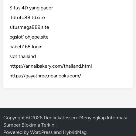
Situs 4D yang gacor
ltdtoto88ltd.site
situsmega889.site
pgslot1ohjepe.site
babeh168 login
slot thailand
https://annaibakery.com/thailand.html
https://gayathree.nearlooks.com/
Copyright © 2026
Declickatessen: Menyingkap Informasi
Sumber Biokimia Terkini
.
Powered by
WordPress
and
HybridMag
.