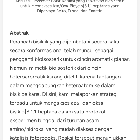
Annulasi Crossover Polar-Radikal yang Diaktifkan oleh Strain
untuk Mengakses Aza/Oxa-Bicyclo[3.1.1]heptanes yang
Diperkaya Spiro, Fused, dan Enantio
Abstrak
Perancah bisiklik yang dijembatani secara kaku
secara konformasional telah muncul sebagai
pengganti bioisosterik untuk cincin aromatik planar.
Namun, mimetik bioisosterik dari cincin
heteroaromatik kurang diteliti karena tantangan
dalam menggabungkan heteroatom ke dalam
bisikloalkana. Di sini, kami melaporkan strategi
terpadu untuk mengakses aza- dan oksa-
bisiklo[3.1.1]heptana dalam satu protokol
eksperimen tunggal dari turunan asam
amino/hidroksi yang mudah diakses dengan
katalisis fotoredoks. Reaksi tersebut menunjukkan