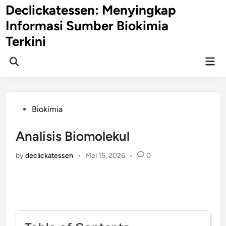
Skip
Declickatessen: Menyingkap
to
Informasi Sumber Biokimia
content
Terkini
Mai
Open
Men
Search
Posted
Biokimia
in
Analisis Biomolekul
by
declickatessen
•
Mei 15, 2026
•
0