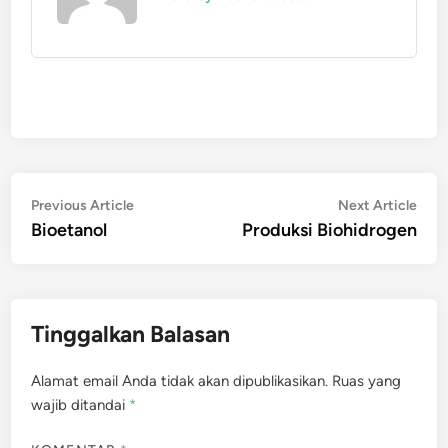
Navigasi
Previous
Nex
Previous Article
Next Article
article:
artic
Bioetanol
Produksi Biohidrogen
pos
Tinggalkan Balasan
Alamat email Anda tidak akan dipublikasikan.
Ruas yang
wajib ditandai
*