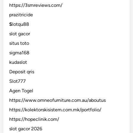
https://3smreviews.com/
prazitricide
S
lotqu88
slot gacor
situs toto
sigma168
kudaslot
Deposit qris
Slot777
Agen Togel
https://www.omneofurniture.com.au/aboutus
https://kolektorskisistem.com.mk/portfolio/
https://hopeclinik.com/
slot gacor 2026