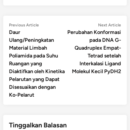
Navigasi
Previous
Nex
Previous Article
Next Article
article:
artic
Daur
Perubahan Konformasi
pos
Ulang/Peningkatan
pada DNA G-
Material Limbah
Quadruplex Empat-
Poliamida pada Suhu
Tetrad setelah
Ruangan yang
Interkalasi Ligand
Diaktifkan oleh Kinetika
Molekul Kecil PyDH2
Pelarutan yang Dapat
Disesuaikan dengan
Ko-Pelarut
Tinggalkan Balasan