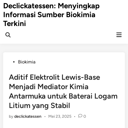
Skip
Declickatessen: Menyingkap
to
Informasi Sumber Biokimia
content
Terkini
Mai
Open
Men
Search
Posted
Biokimia
in
Aditif Elektrolit Lewis-Base
Menjadi Mediator Kimia
Antarmuka untuk Baterai Logam
Litium yang Stabil
by
declickatessen
•
Mei 23, 2025
•
0