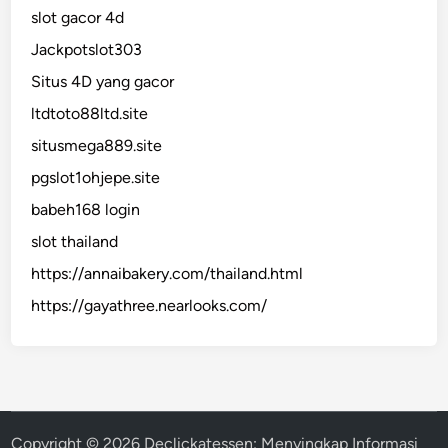
slot gacor 4d
Jackpotslot303
Situs 4D yang gacor
ltdtoto88ltd.site
situsmega889.site
pgslot1ohjepe.site
babeh168 login
slot thailand
https://annaibakery.com/thailand.html
https://gayathree.nearlooks.com/
Copyright © 2026
Declickatessen: Menyingkap Informasi