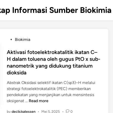
ap Informasi Sumber Biokimia 
P
Biokimia
o
s
Aktivasi fotoelektrokatalitik ikatan C–
t
H dalam toluena oleh gugus PtO x sub-
e
nanometrik yang didukung titanium
d
dioksida
i
n
Abstrak Oksidasi selektif ikatan C(sp3)–H melalui
strategi fotoelektrokatalitik (PEC) memberikan
pendekatan yang menjanjikan untuk mensintesis
A
oksigenat …
Read more
k
by
declickatessen
•
Mei 5, 2025
•
0
t