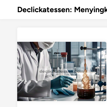
Skip
Declickatessen: Menyingk
to
content