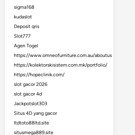
sigma168
kudaslot
Deposit qris
Slot777
Agen Togel
https://www.omneofurniture.com.au/aboutus
https://kolektorskisistem.com.mk/portfolio/
https://hopeclinik.com/
slot gacor 2026
slot gacor 4d
Jackpotslot303
Situs 4D yang gacor
ltdtoto88ltd.site
situsmega889.site