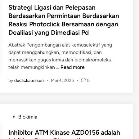
C
k
a
s
Strategi Ligasi dan Pelepasan
i
a
m
t
Berdasarkan Permintaan Berdasarkan
s
t
t
e
Reaksi Photoclick Bersamaan dengan
p
a
o
d
l
Dealilasi yang Dimediasi Pd
l
l
i
a
i
u
n
Abstrak Pengembangan alat kemoselektif yang
t
s
e
dapat menggabungkan, memodifikasi, dan
i
i
n
memisahkan gugus kimia dari biomakromolekul
n
s
a
S
telah memungkinkan …
Read more
S
R
o
t
p
e
l
by
declickatessen
•
Mei 4, 2025
•
0
r
e
d
e
a
s
o
h
t
i
k
g
e
f
s
u
g
i
P
g
P
Biokimia
i
k
e
u
o
L
T
n
s
s
Inhibitor ATM Kinase AZD0156 adalah
i
u
e
P
t