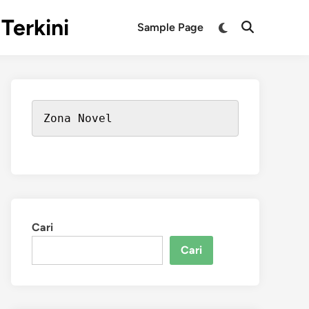
Terkini
Switch
Sample Page
Open
to
Search
dark
mode
Zona Novel
Cari
Cari