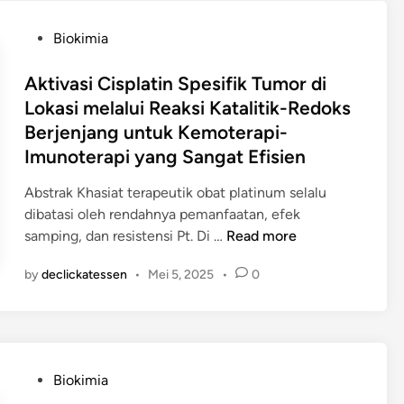
d
t
a
a
P
Biokimia
E
l
o
n
i
s
Aktivasi Cisplatin Spesifik Tumor di
t
t
t
Lokasi melalui Reaksi Katalitik-Redoks
r
i
e
Berjenjang untuk Kemoterapi-
o
k
d
p
Imunoterapi yang Sangat Efisien
i
i
i
k
n
Abstrak Khasiat terapeutik obat platinum selalu
T
a
dibatasi oleh rendahnya pemanfaatan, efek
i
t
A
samping, dan resistensi Pt. Di …
Read more
n
a
k
g
n
by
declickatessen
•
Mei 5, 2025
•
0
t
g
C
i
i
–
v
M
H
a
e
d
s
n
a
P
Biokimia
i
g
l
o