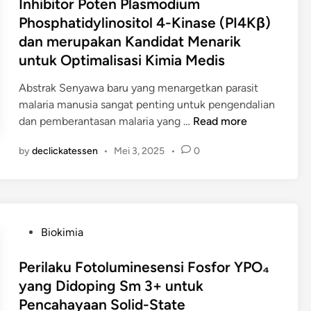
Inhibitor Poten Plasmodium
g
m
n
t
e
Phosphatidylinositol 4-Kinase (PI4Kβ)
a
o
t
O
d
s
dan merupakan Kandidat Menarik
r
u
x
i
i
untuk Optimalisasi Kimia Medis
d
L
s
n
d
i
a
u
Abstrak Senyawa baru yang menargetkan parasit
a
L
j
b
malaria manusia sangat penting untuk pengendalian
n
o
u
-
I
dan pemberantasan malaria yang …
Read more
P
k
d
n
n
e
a
a
a
by
declickatessen
•
Mei 3, 2025
•
0
h
l
s
l
n
i
e
i
a
o
b
p
m
m
m
i
a
e
B
e
t
s
l
a
P
Biokimia
t
o
a
a
t
o
r
r
n
l
e
s
Perilaku Fotoluminesensi Fosfor YPO₄
i
A
B
u
r
t
k
yang Didoping Sm 3+ untuk
T
e
i
a
e
y
Pencahayaan Solid-State
M
r
R