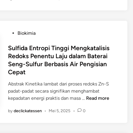
i
v
a
s
P
Biokimia
i
o
f
s
Sulfida Entropi Tinggi Mengkatalisis
o
t
Redoks Penentu Laju dalam Baterai
t
e
Seng-Sulfur Berbasis Air Pengisian
o
d
e
Cepat
i
l
n
Abstrak Kinetika lambat dari proses redoks Zn-S
e
padat-padat secara signifikan menghambat
k
S
kepadatan energi praktis dan masa …
Read more
t
u
r
by
declickatessen
•
Mei 5, 2025
•
0
l
o
f
k
i
a